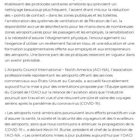
établissant des protocoles sanitaires améliorés qui prévoient un
nettoyage beaucoup plus fréquent, l’accent étant mis sur la réduction
des « points de contact » dans les zones publiques et les toilettes,
l’amélioration des systèmes de ventilation et de filtration de l’air, la
disponibilité accrue de désinfectants pour les mains dans de nombreuses
zones aéroportuaires pour les passagers et les employés, la sensibilisation
à la nécessité d’assurer l’éloignement physique, l’encouragement ou
l’exigence d’utiliser un revêtement facial en tissu, et une éducation et une
formation supplémentaires offerte aux employés et aux entrepreneurs
des aéroports. Une bonne part de ces pratiques resteront en vigueur dans
un avenir prévisible.
L’Airports Council International – North America (ACI-NA), l’association
professionnelle représentant les aéroports offrant des services
commerciaux aux États-Unis et au Canada, a accueilli favorablement
aujourd’hui la mise à jour des orientations proposée par l’Équipe spéciale
du Conseil de l’OACI sur la relance de l’aviation alors que l’industrie
poursuit son travail en vue d’une réouverture sûre et saine des voyages
aériens après la pandémie du coronavirus (COVID-19).
« Les aéroports nord-américains poursuivent leurs efforts proactifs en vue
d’assurer la santé, la sûreté et la sécurité des voyageurs et des travailleurs
des aéroports, alors que nous continuons à atténuer la propagation de la
COVID-19 », a déclaré Kevin M. Burke, président et chef de la direction de
l’ACI-NA. « Les orientations mises à jour publiées aujourd’hui par l’OACI