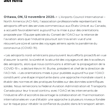
November 12, 2020
Ottawa, ON,
12 novembre 2020
. –
L’Airports Council International –
North America (ACI-NA), l’association professionnelle représentant les
aéroports offrant des services commerciaux aux États-Unis et au Canada,
a accueilli favorablement aujourd’hui la mise à jour des orientations
proposée par l’Équipe spéciale du Conseil de l’OACI sur la relance de
l’aviation alors que l’industrie poursuit son travail en vue d’une
réouverture sûre et saine des voyages aériens après la pandémie du
coronavirus (COVID-19).
« Les aéroports nord-américains poursuivent leurs efforts proactifs en vue
d’assurer la santé, la sûreté et la sécurité des voyageurs et des travailleurs
des aéroports, alors que nous continuons à atténuer la propagation de la
COVID-19 », a déclaré Kevin M. Burke, président et chef de la direction de
l’ACI-NA. « Les orientations mises à jour publiées aujourd’hui par l’OACI
constituent une étape importante dans une approche mondiale visant à
établir des normes et des pratiques fondées sur des données scientifiques
solides. Nous remercions la Federal Aviation Administration et Transports
Canada pour leur travail continu avec l’OACI et les intervenants de
l’industrie afin d’accroître davantage la collaboration et l’harmonisation
internationales en vue d’établir une approche à plusieurs niveaux fondée
sur le risque pour rétablir la confiance du public dans le transport aérien.