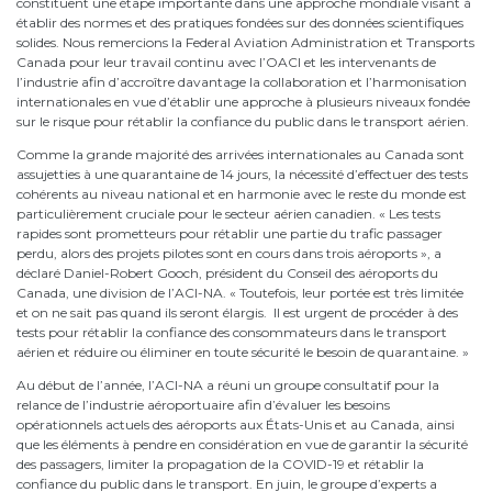
constituent une étape importante dans une approche mondiale visant à
établir des normes et des pratiques fondées sur des données scientifiques
solides. Nous remercions la Federal Aviation Administration et Transports
Canada pour leur travail continu avec l’OACI et les intervenants de
l’industrie afin d’accroître davantage la collaboration et l’harmonisation
internationales en vue d’établir une approche à plusieurs niveaux fondée
sur le risque pour rétablir la confiance du public dans le transport aérien.
Comme la grande majorité des arrivées internationales au Canada sont
assujetties à une quarantaine de 14 jours, la nécessité d’effectuer des tests
cohérents au niveau national et en harmonie avec le reste du monde est
particulièrement cruciale pour le secteur aérien canadien. « Les tests
rapides sont prometteurs pour rétablir une partie du trafic passager
perdu, alors des projets pilotes sont en cours dans trois aéroports », a
déclaré Daniel-Robert Gooch, président du Conseil des aéroports du
Canada, une division de l’ACI-NA. « Toutefois, leur portée est très limitée
et on ne sait pas quand ils seront élargis. Il est urgent de procéder à des
tests pour rétablir la confiance des consommateurs dans le transport
aérien et réduire ou éliminer en toute sécurité le besoin de quarantaine. »
Au début de l’année, l’ACI-NA a réuni un groupe consultatif pour la
relance de l’industrie aéroportuaire afin d’évaluer les besoins
opérationnels actuels des aéroports aux États-Unis et au Canada, ainsi
que les éléments à pendre en considération en vue de garantir la sécurité
des passagers, limiter la propagation de la COVID-19 et rétablir la
confiance du public dans le transport. En juin, le groupe d’experts a