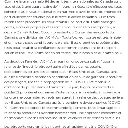
Comme la grande majorité des arrivées internationales au Canada sont
assujetties à une quarantaine de 14 jours, la nécessité d’effectuer des tests
cohérents au niveau national et en harmonie avec le reste du monde est
particulièrement cruciale pour le secteur aérien canadien. « Les tests
rapides sont prometteurs pour rétablir une partie du trafic passager
perdu, alors des projets pilotes sont en cours dans trois aéroports », a
déclaré Daniel-Robert Gooch, président du Conseil des aéroports du
Canada, une division de l’ACI-NA. « Toutefois, leur portée est très limitée
et on ne sait pas quand ils seront élargis. Il est urgent de procéder à des
tests pour rétablir la confiance des consommateurs dans le transport
aérien et réduire ou éliminer en toute sécurité le besoin de quarantaine. »
Au début de l’année, l’ACI-NA a réuni un groupe consultatif pour la
relance de l’industrie aéroportuaire afin d’évaluer les besoins
opérationnels actuels des aéroports aux États-Unis et au Canada, ainsi
que les éléments à pendre en considération en vue de garantir la sécurité
des passagers, limiter la propagation de la COVID-19 et rétablir la
confiance du public dans le transport. En juin, le groupe d’experts a
publié 52 priorités et domaines d’intervention immédiats, à moyen et à
long terme pour aider au redémarrage et à la relance des voyages aériens
aux États-Unis et au Canada après la pandémie de coronavirus (COVID-
19). Comme le rapport le recommande également, le redémarrage et la
relance du secteur de l’aviation nécessiteront une approche cohérente et
harmonisée avec des normes industrielles claires et de bonnes pratiques.
Les aéroports nord-américains ont réagi rapidement à la COVID-19 en