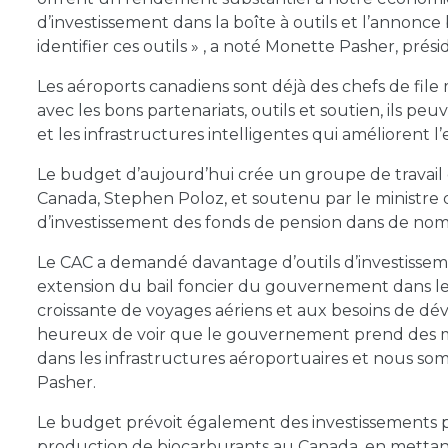
d’investissement dans la boîte à outils et l’annonc
identifier ces outils » , a noté Monette Pasher, pré
Les aéroports canadiens sont déjà des chefs de fil
avec les bons partenariats, outils et soutien, ils pe
et les infrastructures intelligentes qui améliorent l
Le budget d’aujourd’hui crée un groupe de travail
Canada, Stephen Poloz, et soutenu par le ministre des
d’investissement des fonds de pension dans de nomb
Le CAC a demandé davantage d’outils d’investisseme
extension du bail foncier du gouvernement dans l
croissante de voyages aériens et aux besoins de d
heureux de voir que le gouvernement prend des mes
dans les infrastructures aéroportuaires et nous so
Pasher.
Le budget prévoit également des investissements p
production de biocarburants au Canada, en mettant