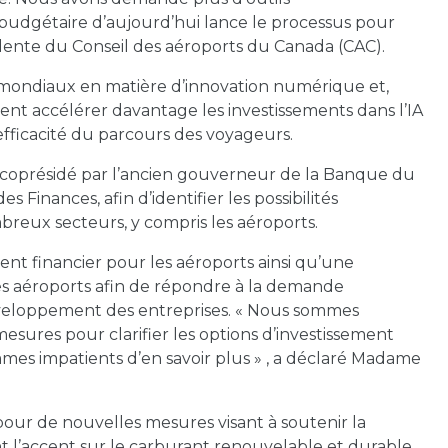
e budgétaire d’aujourd’hui lance le processus pour
sidente du Conseil des aéroports du Canada (CAC).
e mondiaux en matière d’innovation numérique et,
uvent accélérer davantage les investissements dans l’IA
’efficacité du parcours des voyageurs.
 coprésidé par l’ancien gouverneur de la Banque du
 Finances, afin d’identifier les possibilités
reux secteurs, y compris les aéroports.
nt financier pour les aéroports ainsi qu’une
es aéroports afin de répondre à la demande
éveloppement des entreprises. « Nous sommes
ures pour clarifier les options d’investissement
mmes impatients d’en savoir plus » , a déclaré Madame
our de nouvelles mesures visant à soutenir la
 l’accent sur le carburant renouvelable et durable