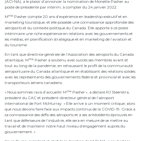
(ACI-NA), a le plaisir d’annoncer la nomination de Monette Pasher au
poste de présidente par intérim, à compter du 24 janvier 2022.
me
M
Pasher compte 20 ans d’expérience en leadership exécutif et en
marketing touristique, et elle possède une connaissance approfondie des
aéroports et du contexte politique du Canada. Elle apporte à ce poste
intérimaire une riche expérience en relations avec les gouvernements et
les médias, en planification stratégique et en marketing de l’aviation et
du tourisme.
En tant que directrice générale de l’Association des aéroports du Canada
me
atlantique, M
Pasher a soutenu avec succès ses membres avant et
tout au long de la pandémie, en rehaussant le profil de la communauté
aéroportuaire du Canada atlantique et en établissant des relations solides
avec les représentants des gouvernements fédéral et provincial et avec les
transporteurs aériens canadiens.
me
« Nous sommes ravis d’accueillir M
Pasher », a déclaré RJ Steenstra,
président du CAC et président-directeur général de l’aéroport
international de Fort McMurray. « Elle arrive à un moment critique, alors
que nous devons faire face aux impacts continus de la COVID-19. Grâce à
sa connaissance des défis des aéroports et à ses antécédents éprouvés en
tant que défenseure de l’industrie, elle sera en mesure de se mettre au
travail et de maintenir notre haut niveau d’engagement auprès du
gouvernement. »