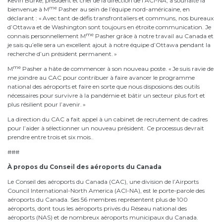
Kevin Burke, président et chef de la direction de l’ACI-NA, a souhaité la
me
bienvenue à M
Pasher au sein de l’équipe nord-américaine, en
déclarant : « Avec tant de défis transfrontaliers et communs, nos bureaux
d’Ottawa et de Washington sont toujours en étroite communication. Je
me
connais personnellement M
Pasher grâce à notre travail au Canada et
je sais qu’elle sera un excellent ajout à notre équipe d’Ottawa pendant la
recherche d’un président permanent. »
me
M
Pasher a hâte de commencer à son nouveau poste. « Je suis ravie de
me joindre au CAC pour contribuer à faire avancer le programme
national des aéroports et faire en sorte que nous disposions des outils
nécessaires pour survivre à la pandémie et bâtir un secteur plus fort et
plus résilient pour l’avenir. »
La direction du CAC a fait appel à un cabinet de recrutement de cadres
pour l’aider à sélectionner un nouveau président. Ce processus devrait
prendre entre trois et six mois..
###
À propos du Conseil des aéroports du Canada
Le Conseil des aéroports du Canada (CAC), une division de l’Airports
Council International-North America (ACI-NA), est le porte-parole des
aéroports du Canada. Ses 56 membres représentent plus de 100
aéroports, dont tous les aéroports privés du Réseau national des
aéroports (NAS) et de nombreux aéroports municipaux du Canada.