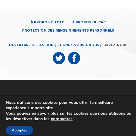
À PROPOS DU CAC
À PROPOS DU CAC
PROTECTION DES RENSEIGNEMENTS PERSONNELS
OUVERTURE DE SESSION
|
JOIGNEZ-VOUS À NOUS
| SUIVEZ-NOUS
© 2026
Canadian Airports Council
| 180, rue Elgin, bureau 1300 |
Nous utilisons des cookies pour vous offrir la meilleure
Ottawa (Ontario) K2P 2K3
expérience sur notre site.
Vous pouvez en savoir plus sur les cookies que nous utilisons ou
© 2026
Canadian Airports Council
| Conseil des Aéroports du
les désactiver dans les
paramètres
.
Canada | All rights reserved | Tous droits réservés
Acceptez